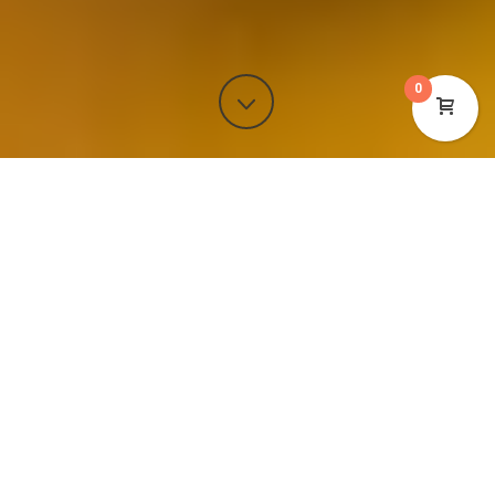
0
Over Mekong
Lekker eten voor een eerlijke prijs doet u bij
Vietnamees – Chinees restaurant Mekong. Ook
kunt u bij ons terecht voor feestjes en partijen
voor een heerlijke buffet. Lees meer over ons
en onze oorsprong…