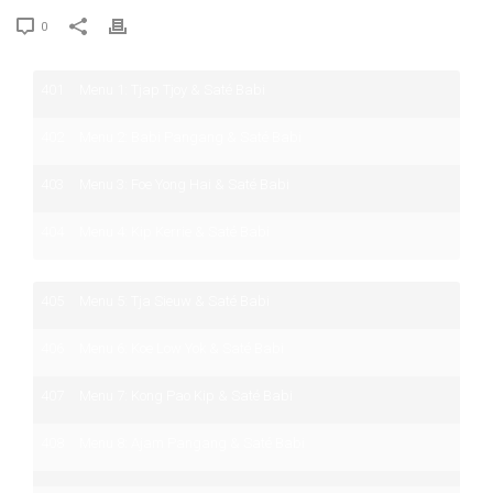
0
401
Menu 1: Tjap Tjoy & Saté Babi
402
Menu 2: Babi Pangang & Saté Babi
403
Menu 3: Foe Yong Hai & Saté Babi
404
Menu 4: Kip Kerrie & Saté Babi
405
Menu 5: Tja Sieuw & Saté Babi
406
Menu 6: Koe Low Yok & Saté Babi
407
Menu 7: Kong Pao Kip & Saté Babi
408
Menu 8: Ajam Pangang & Saté Babi