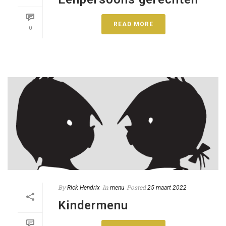
READ MORE
0
By
In
Posted
Rick Hendrix
menu
25 maart 2022
Kindermenu