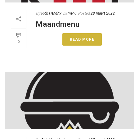
By
In
Posted
Rick Hendrix
menu
28 maart 2022
Maandmenu
READ MORE
0