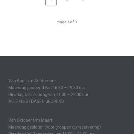
page
1
of
3
Van April t/m September
Maandag geopend van 16.30 – 19.30 uur
Dinsdag t/m Zondag van 11.30 – 22.00 uur
ALLE FEESTDAGEN GEOPEND
Van Oktober t/m Maart
Maandag gesloten (voor groepen op reservering)
Dinsdag t/m Donderdag van 16.00 – 21.00 uur