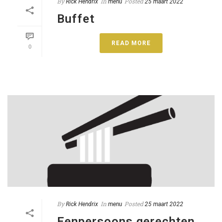
By
In
Posted
Rick Hendrix
menu
25 maart 2022
Buffet
READ MORE
0
By
In
Posted
Rick Hendrix
menu
25 maart 2022
Eenpersoons gerechten