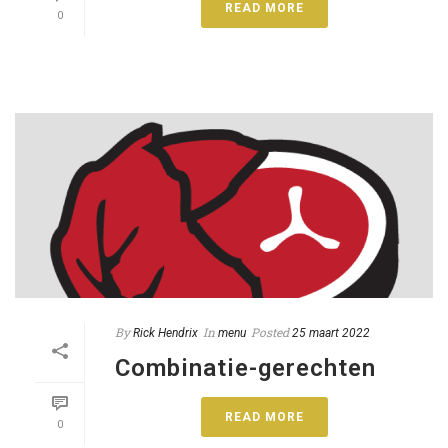
READ MORE
0
By
In
Posted
Rick Hendrix
menu
25 maart 2022
Combinatie-gerechten
READ MORE
0