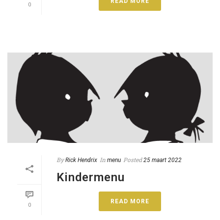
READ MORE
0
By
In
Posted
Rick Hendrix
menu
25 maart 2022
Kindermenu
READ MORE
0