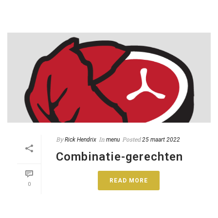
By
In
Posted
Rick Hendrix
menu
25 maart 2022
Combinatie-gerechten
READ MORE
0