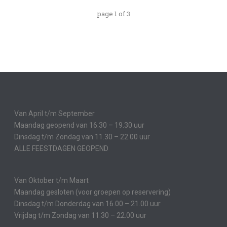
page
1
of
3
Van April t/m September
Maandag geopend van 16.30 – 19.30 uur
Dinsdag t/m Zondag van 11.30 – 22.00 uur
ALLE FEESTDAGEN GEOPEND
Van Oktober t/m Maart
Maandag gesloten (voor groepen op reservering)
Dinsdag t/m Donderdag van 16.00 – 21.00 uur
Vrijdag t/m Zondag van 11.30 – 22.00 uur