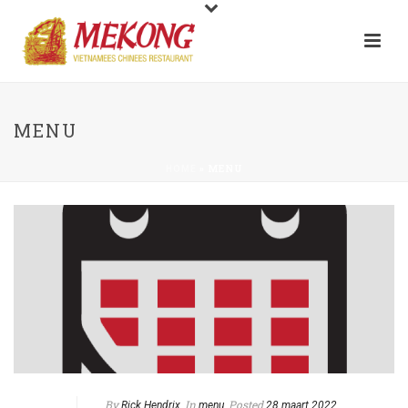
MENU
»
MENU
HOME
By
In
Posted
Rick Hendrix
menu
28 maart 2022