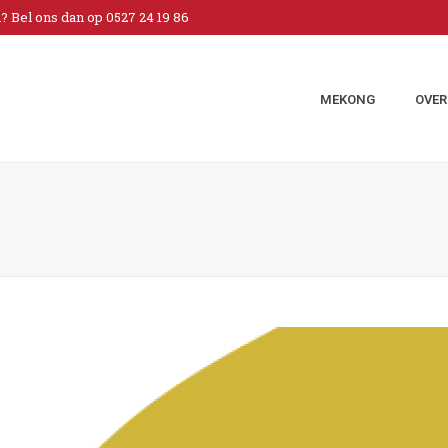
 Bel ons dan op 0527 24 19 86
MEKONG
OVER