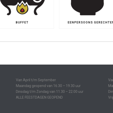
BUFFET
EENPERSOONS GERECHTE
Van April t/m September
Va
Maandag geopend van 16.30 – 19.30 uur
Ma
Dinsdag t/m Zondag van 11.30 – 22.00 uur
Di
ALLE FEESTDAGEN GEOPEND
Vr