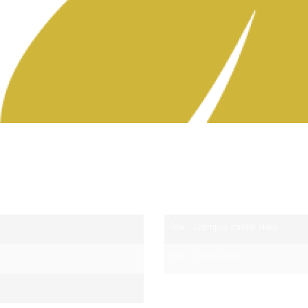
n
56a
Loempia zonder vlees
154
Gado Gado