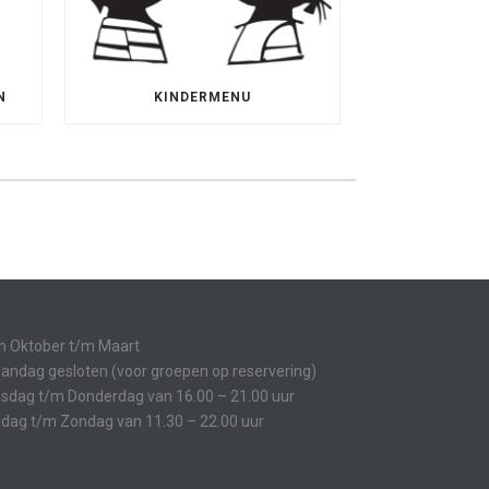
N
KINDERMENU
n Oktober t/m Maart
andag gesloten (voor groepen op reservering)
nsdag t/m Donderdag van 16.00 – 21.00 uur
ijdag t/m Zondag van 11.30 – 22.00 uur