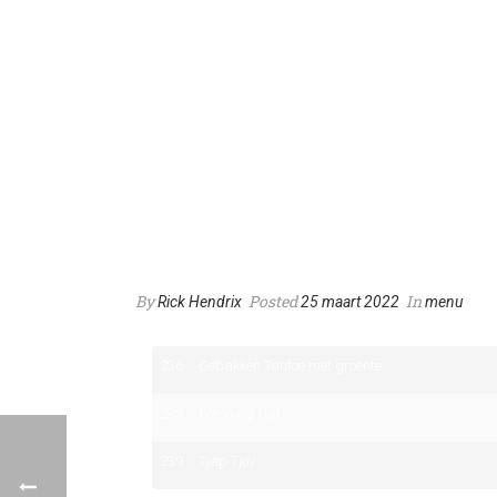
Vegetarische gerechte
By
Posted
In
Rick Hendrix
25 maart 2022
menu
236
Gebakken Taufoe met groente
238
Foe Yong Hai
239
Tjap Tjoy