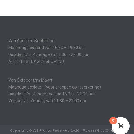
Van April t/m September
Maandag geopend van 16.30 – 19.30 uur
Dinsdag t/m Zondag van 11.30 – 22.00 uur
ALLE FEESTDAGEN GEOPEND
Van Oktober t/m Maart
Maandag gesloten (voor groepen op reservering)
Dinsdag t/m Donderdag van 16.00 – 21.00 uur
Vrijdag t/m Zondag van 11.30 – 22.00 uur
0
Copyright © All Rights Reserved
2026 | Powered by
On-Lijn
in