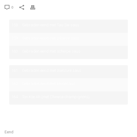
0
158
Gebraden eend met Tau Sie saus
159
Gebraden eend met pikante saus
160
Gebraden eend met scherpe saus
161
Gebraden eend met zoetzure saus
162
Gebraden eend met kerriesaus
164
Ton Koe Ah (met Chinese champignons)
Eend