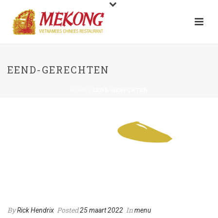
EEND-GERECHTEN
»
EEND-GERECHTEN
HOME
Eend-gerechten
By
Posted
In
Rick Hendrix
25 maart 2022
menu