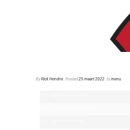
Kip-gerechten
By
Posted
In
Rick Hendrix
25 maart 2022
menu
132
Kipfilet met kerriesaus
136
Kipfilet met zoetzure saus
137
Kipfilet met ananas