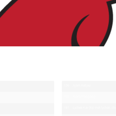
156
Ajam Ketjap
157
Ajam Pangang
181
Lychee Kai (kip met lychee, ch