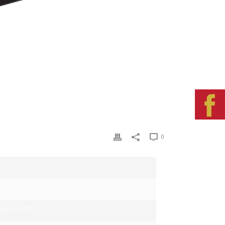
0
inese vrucht)