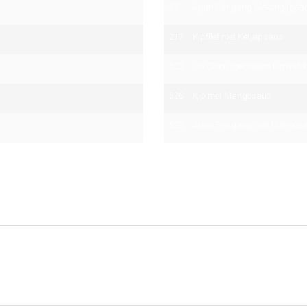
27
Ajam Pangang Mekong (gebrad
217
Kipfilet met Ketjapsaus
523
Ga Chien (gebakken kip met k
526
Kip met Mangosaus
529
Ajam Pangang met Mangos